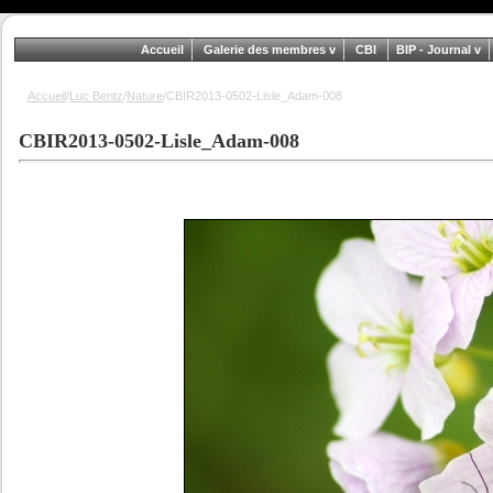
Accueil
Galerie des membres
CBI
BIP - Journal
Accueil
/
Luc Bentz
/
Nature
/CBIR2013-0502-Lisle_Adam-008
CBIR2013-0502-Lisle_Adam-008