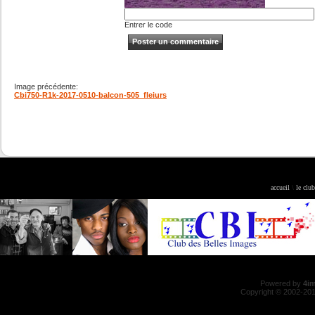
Entrer le code
Image précédente:
Cbi750-R1k-2017-0510-balcon-505_fleiurs
accueil
\
le club
Powered by
4i
Copyright © 2002-20