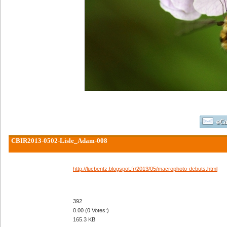
CBIR2013-0502-Lisle_Adam-008
http://lucbentz.blogspot.fr/2013/05/macrophoto-debuts.html
392
0.00 (0 Votes:)
165.3 KB