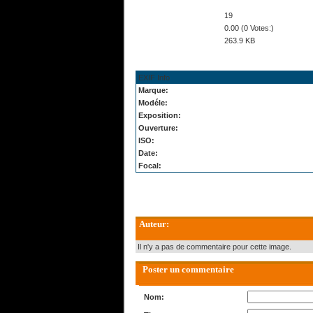
19
0.00 (0 Votes:)
263.9 KB
EXIF Info
Marque:
Modéle:
Exposition:
Ouverture:
ISO:
Date:
Focal:
Auteur:
Il n'y a pas de commentaire pour cette image.
Poster un commentaire
Nom: