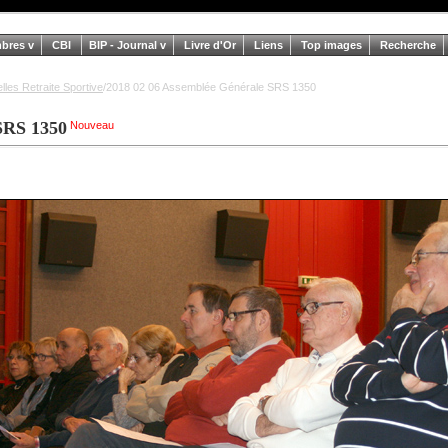
mbres
CBI
BIP - Journal
Livre d'Or
Liens
Top images
Recherche
lles Retraite Sportive
/2018 02 06 Assemblée Générale SRS 1350
SRS 1350
Nouveau