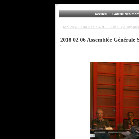
Accueil
Galerie des me
Accueil
/
ACTUALITES SARCELLOISES
/
2018
/
Sarce
2018 02 06 Assemblée Générale 