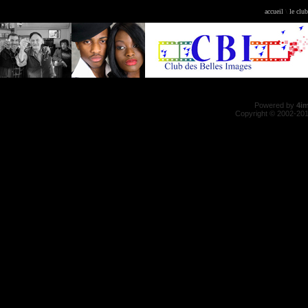
accueil
\
le club
Powered by
4i
Copyright © 2002-20