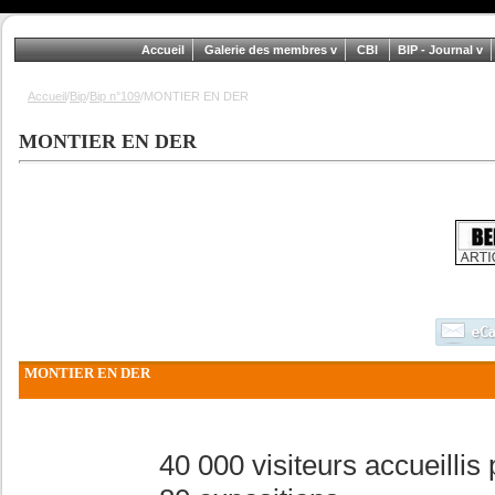
Accueil
Galerie des membres
CBI
BIP - Journal
Accueil
/
Bip
/
Bip n°109
/MONTIER EN DER
MONTIER EN DER
MONTIER EN DER
40 000 visiteurs accueillis