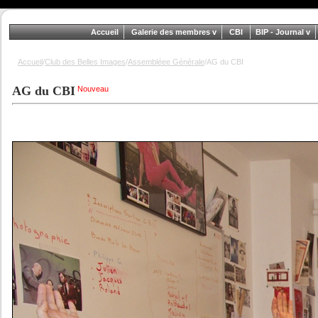
Accueil
Galerie des membres
CBI
BIP - Journal
Accueil
/
Club des Belles Images
/
Assembléee Générale
/AG du CBI
AG du CBI
Nouveau