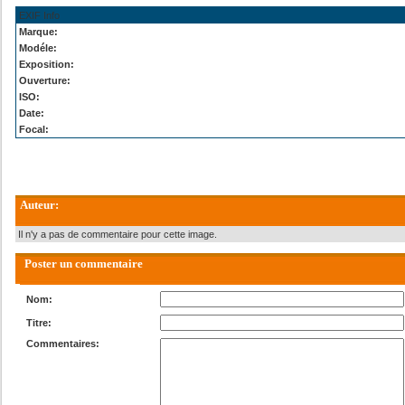
EXIF Info
Marque:
Modéle:
Exposition:
Ouverture:
ISO:
Date:
Focal:
Auteur:
Il n'y a pas de commentaire pour cette image.
Poster un commentaire
Nom:
Titre:
Commentaires: