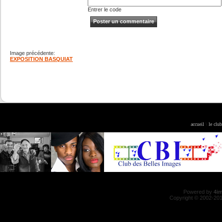
Entrer le code
Image précédente:
EXPOSITION BASQUIAT
accueil
\
le club
Powered by
4i
Copyright © 2002-20