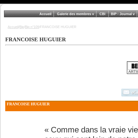
Accueil
Galerie des membres
CBI
BIP - Journal
Accueil
/
Bip
/
Bip n°109
/FRANCOISE HUGUIER
FRANCOISE HUGUIER
FRANCOISE HUGUIER
« Comme dans la vraie vie 