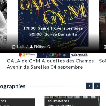
4 Juil
/
Philippe G
GALA de GYM Alouettes des Champs
So
Avenir de Sarelles 04 septembre
2026
tographies
AGES
BELLES IMAGES
APHIES
PHOTOGRAPHIES