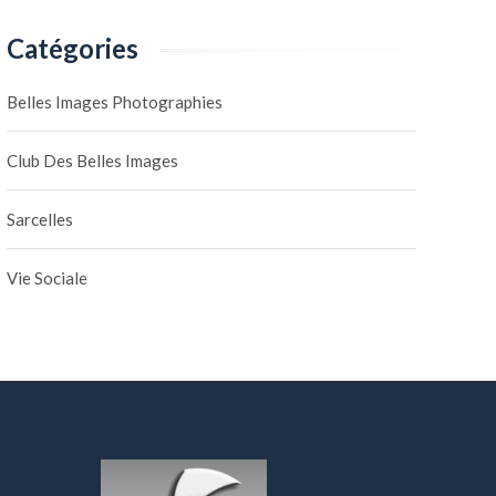
Catégories
Belles Images Photographies
Club Des Belles Images
Sarcelles
Soirée Bœuf Jazz du 16
Nouvel an lunaire 2
Vie Sociale
avril 2026
7 mars 2026
|
0
16 avril 2026
|
0