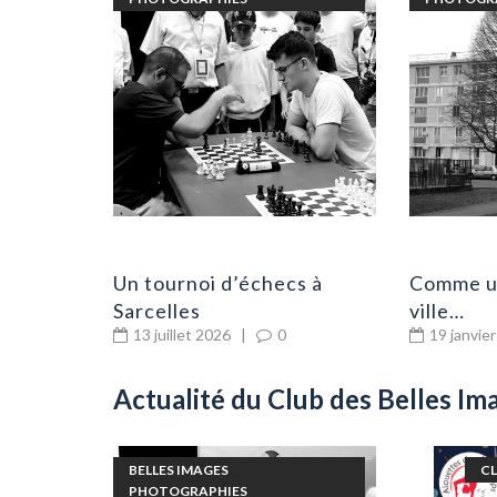
Un tournoi d’échecs à
Comme un
Sarcelles
ville…
13 juillet 2026
|
0
19 janvie
Actualité du Club des Belles Im
S IMAGES
BELLES IMAGES
CL
PHOTOGRAPHIES