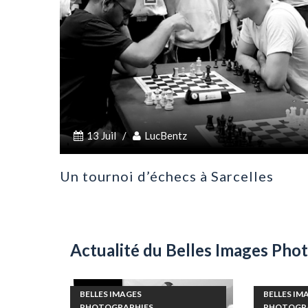
13 Juil
/
LucBentz
Un tournoi d’échecs à Sarcelles
Actualité du Belles Images Pho
BELLES IMAGES
BELLES IM
PHOTOGRAPHIES
PHOTOGR