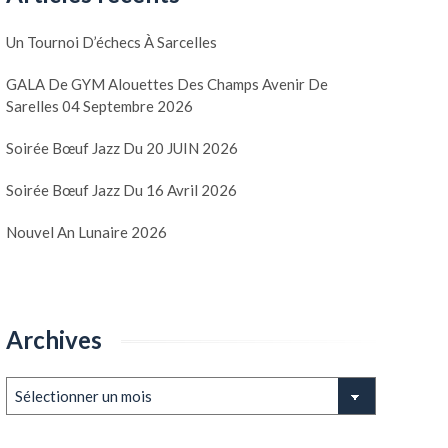
Un Tournoi D’échecs À Sarcelles
GALA De GYM Alouettes Des Champs Avenir De
Sarelles 04 Septembre 2026
Soirée Bœuf Jazz Du 20 JUIN 2026
Soirée Bœuf Jazz Du 16 Avril 2026
Nouvel An Lunaire 2026
Sarcelles à pied et en noir
Exposition «Différe
et blanc
Sarcelles
26 décembre 2023
|
1
21 décembre 2023
|
Archives
Archives
CLUB DES BELLES IMAGES
CLUB DES BELLES 