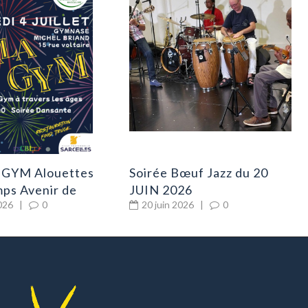
 GYM Alouettes
Soirée Bœuf Jazz du 20
ps Avenir de
JUIN 2026
2026
|
0
20 juin 2026
|
0
 04 septembre