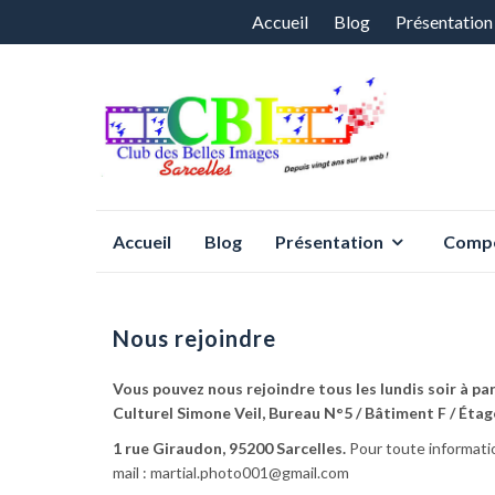
Aller
Accueil
Blog
Présentation
au
contenu
Aller
Accueil
Blog
Présentation
Compé
au
contenu
Nous rejoindre
Vous pouvez nous rejoindre tous les lundis soir à par
Culturel Simone Veil, Bureau N°5 / Bâtiment F / Étag
1 rue Giraudon, 95200 Sarcelles.
Pour toute informatio
mail : martial.photo001@gmail.com