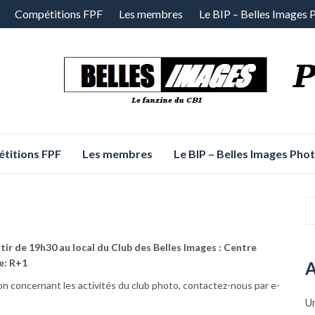
Compétitions FPF
Les membres
Le BIP – Belles Images 
titions FPF
Les membres
Le BIP – Belles Images Pho
tir de 19h30 au local du Club des Belles Images : Centre
e: R+1
A
n concernant les activités du club photo, contactez-nous par e-
Un