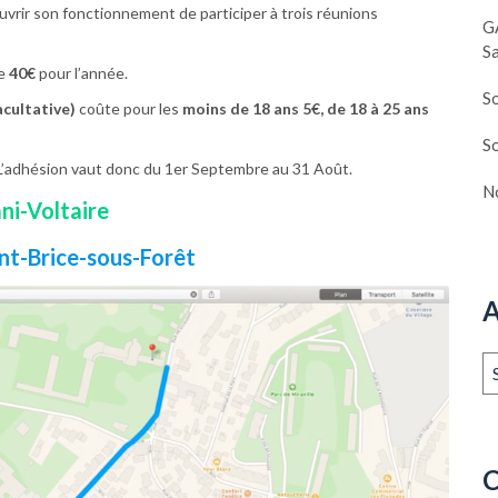
vrir son fonctionnement de participer à trois réunions
G
S
te
40€
pour l’année.
S
acultative)
coûte pour les
moins de 18 ans 5€, de 18 à 25 ans
So
L’adhésion vaut donc du 1er Septembre au 31 Août.
N
ani-Voltaire
int-Brice-sous-Forêt
A
Ar
C