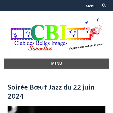
Menu
Aller
au
contenu
MENU
Aller
au
contenu
Soirée Bœuf Jazz du 22 juin
2024