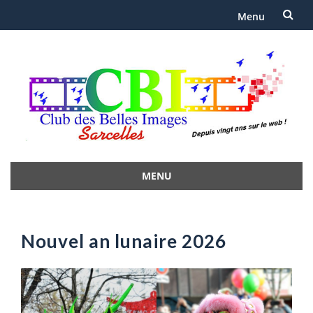
Menu
Aller
au
contenu
MENU
Aller
au
contenu
Nouvel an lunaire 2026