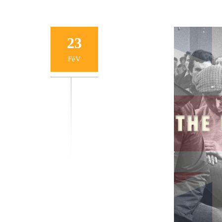
23
FéV