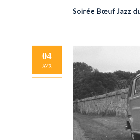
Soirée Bœuf Jazz du
04
AVR