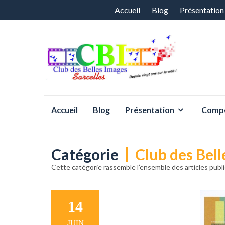
Aller
Accueil
Blog
Présentation
au
contenu
Aller
Accueil
Blog
Présentation
Compé
au
contenu
Catégorie
Club des Bel
Cette catégorie rassemble l’ensemble des articles publié
14
JUIN