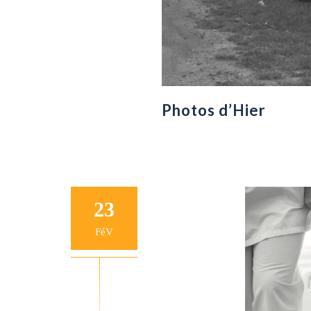
Photos d’Hier
23
FéV