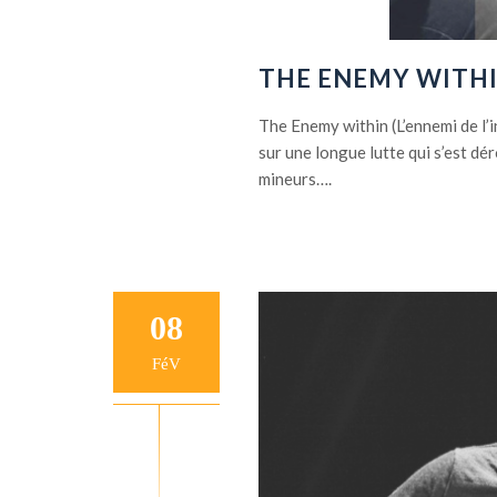
THE ENEMY WITHIN (
The Enemy within (L’ennemi de l’i
sur une longue lutte qui s’est d
mineurs….
08
FéV