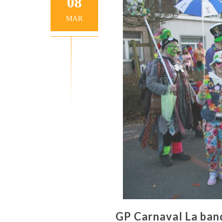
08
MAR
GP Carnaval La ban