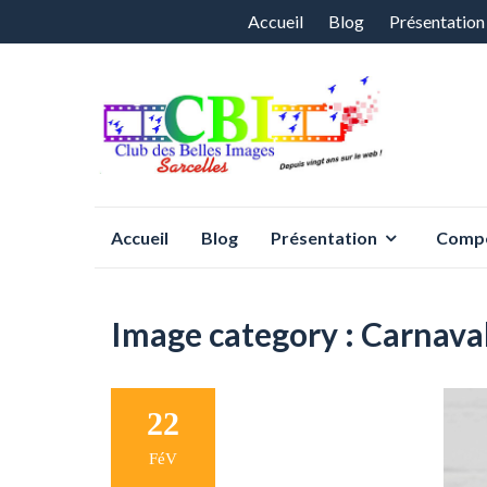
Aller
Accueil
Blog
Présentation
au
contenu
Aller
Accueil
Blog
Présentation
Compé
au
contenu
Image category :
Carnava
22
FéV