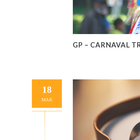
GP – CARNAVAL T
18
MAR