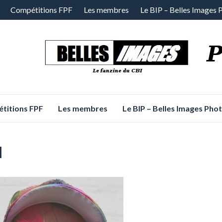
Compétitions FPF
Les membres
Le BIP – Belles Images 
titions FPF
Les membres
Le BIP – Belles Images Pho
l