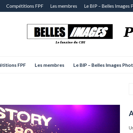
Compétitions FPF
Les membres
Le BIP – Belles Images 
titions FPF
Les membres
Le BIP – Belles Images Pho
A
Un