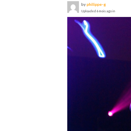
by
philippe-g
Uploaded
6 mois ago
in