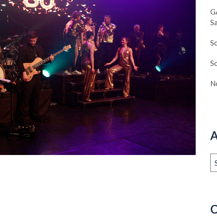
G
S
S
So
N
A
Ar
C