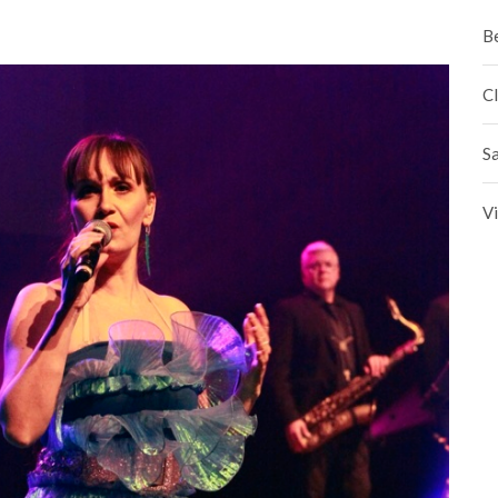
B
C
Sa
Vi