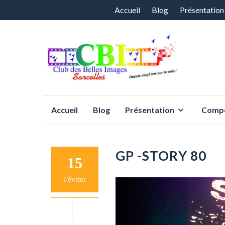
Aller
Accueil
Blog
Présentation
au
contenu
Aller
Accueil
Blog
Présentation
Compé
au
contenu
GP -STORY 80
15
Février