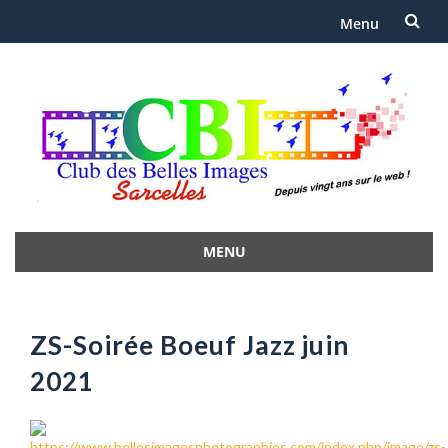
Menu
Aller
au
contenu
MENU
Aller
au
contenu
ZS-Soirée Boeuf Jazz juin
2021