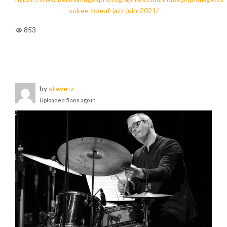
853
by
steve-z
Uploaded
5 ans ago
in