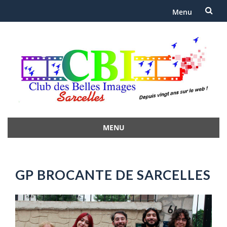
Menu
Aller
au
contenu
MENU
Aller
au
contenu
GP BROCANTE DE SARCELLES