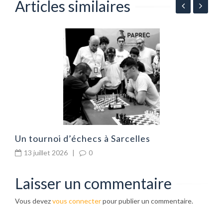
Articles similaires
G
d
Un tournoi d’échecs à Sarcelles
13 juillet 2026
|
0
Laisser un commentaire
Vous devez
vous connecter
pour publier un commentaire.