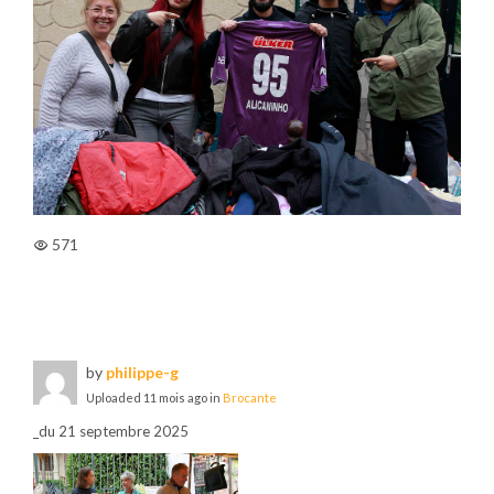
571
by
philippe-g
Uploaded
11 mois ago
in
Brocante
_du 21 septembre 2025